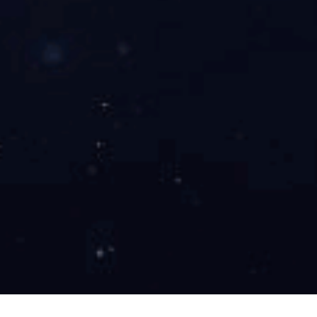
体系，到默契深厚的团队合作，再到优秀教练团队以及热情
洋溢球迷支持，各个环节相辅相成，共同推动着这支队伍不
断向前发展。
未来，我们期待杭州乒乓球队继续保持这种卓越实力与积极
向上的精神面貌，不断挑战自我，实现新的辉煌！相信只要
坚持努力，他们将在国际舞台上绽放光彩，为中国体育再添
荣光！
上一篇
下一篇
推荐文章
武汉乒乓球队意识争议引发热议球迷与专家各抒
己见探讨未来发展方向
2026-01-30