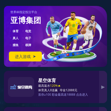
公司新闻
首页
公司新闻