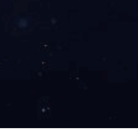
都需要得到充分重视并加以落实。
C只有通过各方努力，共同探索适合自身发展的路径，才能
使武汉乒乓球队走出困境，实现新的辉煌。相信只要采取正
确的方法和措施，该队伍定能迎来更加美好的明天！
上一篇
下一篇
推荐文章
武汉乒乓球队意识争议引发热议球迷与专家各抒
己见探讨未来发展方向
2026-01-30
武汉乒乓球队在挑战赛中的卓越表现与力量分析
2026-01-30