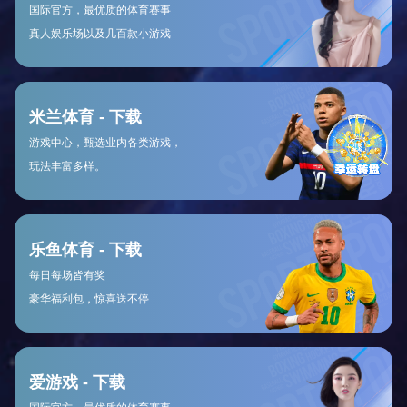
为了改善这一现状，各种形式的团队建设活动可以被引入，
例如集体培训、户外拓展等，这有助于增进队
3377体育
员
间相互了解和信任。同时，在日常训练中，可以通过增加小
组对抗赛来促进沟通，提高彼此间配合默契度。