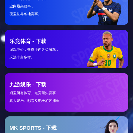
问题。
不少球迷和专家对此表示关注，他们认为应该建立系统化的
心理辅导机制，为运动员提供必要的心理支持。例如，可以
邀请专业心理医生或运动心理学专家定期为队员进行辅导和
培训，以增强他们面对压力时的应对能力。
另外，通过模拟比赛场景来锻炼选手们的抗压能力，也是一
个可行的方法。在这种情况下，让运动员体验真实比赛中的
压力，有助于培养他们稳定情绪、调整心态，从而提升整体
竞争力。
3、团队协作与沟通
再者，团队协作是任何一支成功队伍不可或缺的一环。武汉
乒乓球队在一些团体赛事中的表现不尽如人意，很大程度上
源于队员之间缺少有效沟通与配合。无论是双打还是团体
赛，良好的默契和配合都能极大提高胜算，而目前球队内部
似乎还存在着一定程度上的隔阂。